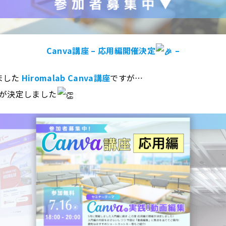
Canva講座 – 応用編開催決定
–
ました
Hiromalab Canva講座
ですが…
が決定しました