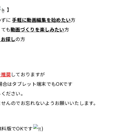
】
わずに
手軽に動画編集を始めたい
方
ても
動画づくりを楽しみたい
方
をお探し
の方
】
を推奨
しておりますが
合はタブレット端末でもOKです
ください。
せんのでお忘れないようお願いいたします。
無料版でOKです
)