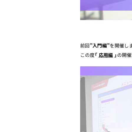
前回
”入門編”
を開催し
この度
「
応用編
」
の開催