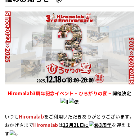
Hiromalab3周年記念イベント – ひろがりの宴 –
開催決定
いつも
Hiromalab
をご利用いただきありがとうございます。
おかげさまで
Hiromalab
は
12月21日に
3周年
を迎えま
す