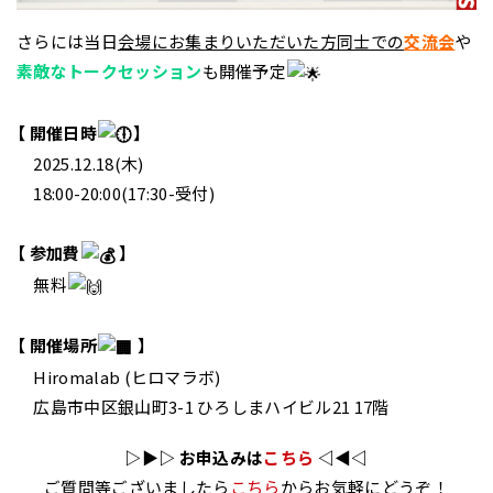
さらには当日
会場にお集まりいただいた方同士での
交流会
や
素敵なトークセッション
も開催予定
【 開催日時
】
2025.12.18(木)
18:00-20:00(17:30-受付)
【 参加費
】
無料
【 開催場所
】
Hiromalab (ヒロマラボ)
広島市中区銀山町3-1 ひろしまハイビル21 17階
▷▶︎▷ お申込みは
こちら
◁◀︎◁
ご質問等ございましたら
こちら
からお気軽にどうぞ！